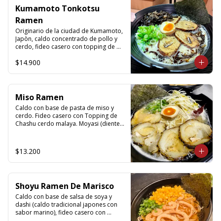
Kumamoto Tonkotsu
Ramen
Originario de la ciudad de Kumamoto, 
Japòn, caldo concentrado de pollo y 
cerdo, fideo casero con topping de 
chashu cerdo malaya, kikurage(oreja 
$14.900
de judas), ajitama(huevo semi cocido), 
nori, cebollin y aceite de ajo 
carbonizado.
Miso Ramen
Caldo con base de pasta de miso y 
cerdo. Fideo casero con Topping de 
Chashu cerdo malaya. Moyasi (diente 
de dragon), Ajitama (huevo semi 
cocido), nori, cebollín, sésamo y aceite 
de sésamo.
$13.200
Shoyu Ramen De Marisco
Caldo con base de salsa de soya y 
dashi (caldo tradicional japones con 
sabor marino), fideo casero con 
topping de camaròn, calamar, 