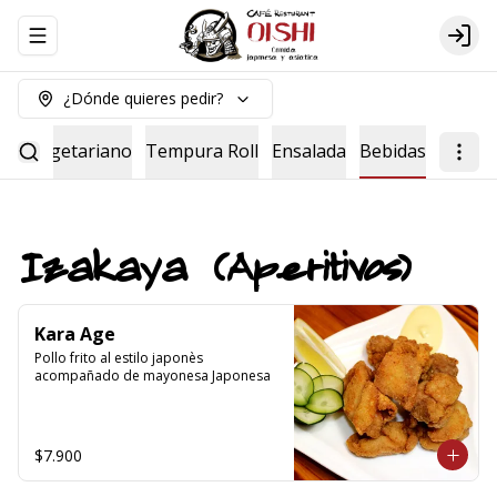
Abrir menu de navegación
Logi
¿Dónde quieres pedir?
Roll vegetariano
Tempura Roll
Ensalada
Bebidas
Izakaya (Aperitivos)
Kara Age
Pollo frito al estilo japonès 
acompañado de mayonesa Japonesa
$7.900