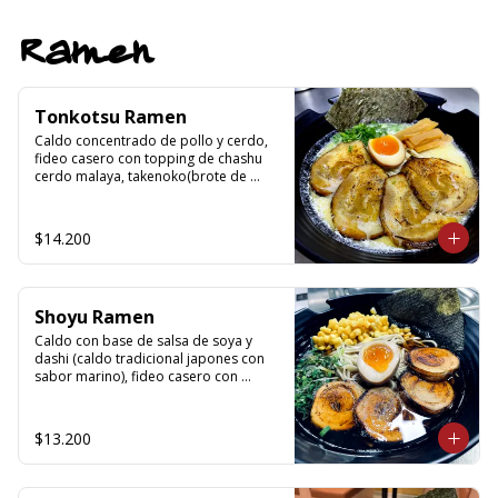
Ramen
Tonkotsu Ramen
Caldo concentrado de pollo y cerdo, 
fideo casero con topping de chashu 
cerdo malaya, takenoko(brote de 
bambu), ajitama(huevo semi cocido), 
nori, cebollin y sésamo.
$14.200
Shoyu Ramen
Caldo con base de salsa de soya y 
dashi (caldo tradicional japones con 
sabor marino), fideo casero con 
topping de chashu cerdo malaya, 
choclo, ajitama (huevo medio cocido), 
nori, cebollin y aceite de sesamo
$13.200