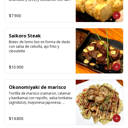
de soya.
$7.900
Saikoro Steak
Bistec de lomo liso en forma de dado 
con salsa de cebolla, ajo frito y 
ciboulette
$10.900
Okonomiyaki de marisco
Tortilla de marisco (camaron, calamar 
y kanikama) con repollo, salsa tonkatsu 
(agridulce), mayonesa Japonesa, 
Katsuo bushi y ao-nori.
$14.800