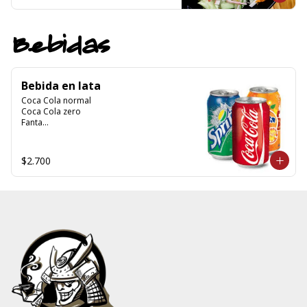
Bebidas
Bebida en lata
Coca Cola normal

Coca Cola zero

Fanta

Sprite

Kem piña

Limon Soda

$2.700
Canada Dry