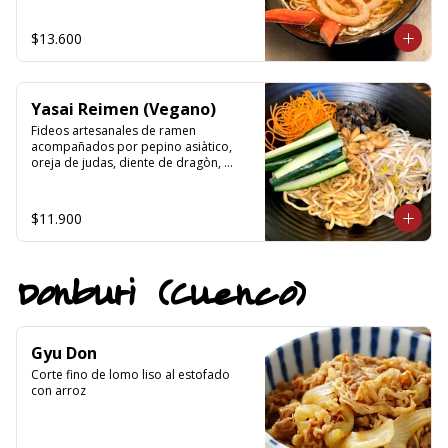
kanikama, choclo, nori, cebollin y 
aceite de sesamo.
$13.600
Yasai Reimen (Vegano)
Fideos artesanales de ramen 
acompañados por pepino asiàtico, 
oreja de judas, diente de dragòn, 
zanahoria y castaño de caju en una 
salsa base de salsa de soya, salsa 
tahini(sèsamo), ajo y pasta de aji.
$11.900
Donburi (Cuenco)
Gyu Don
Corte fino de lomo liso al estofado 
con arroz