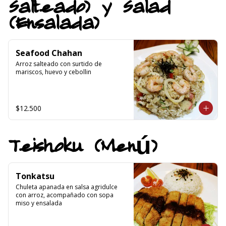
Salteado) y Salad
(Ensalada)
Seafood Chahan
Arroz salteado con surtido de 
mariscos, huevo y cebollin
$12.500
Teishoku (Menú)
Tonkatsu
Chuleta apanada en salsa agridulce 
con arroz, acompañado con sopa 
miso y ensalada