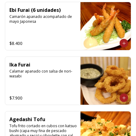
Ebi Furai (6 unidades)
Camarón apanado acompañado de 
mayo Japonesa
$8.400
Ika Furai
Calamar apanado con salsa de nori-
wasabi
$7.900
Agedashi Tofu
Tofu frito cortado en cubos con katsuo 
bushi (capa muy fina de pescado 
ahumado y seco) y ciboulette con salsa 