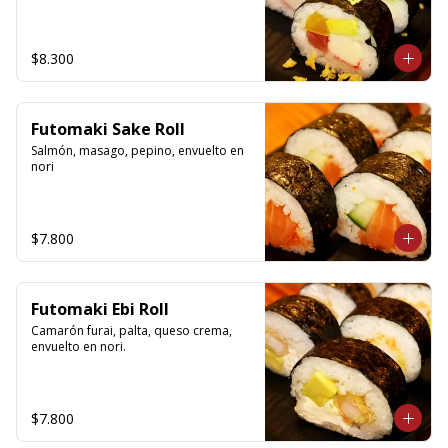
$8.300
Futomaki Sake Roll
Salmón, masago, pepino, envuelto en 
nori
$7.800
Futomaki Ebi Roll
Camarón furai, palta, queso crema, 
envuelto en nori.
$7.800