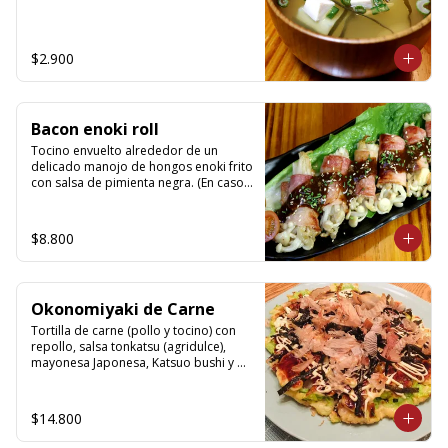
$2.900
Bacon enoki roll
Tocino envuelto alrededor de un 
delicado manojo de hongos enoki frito 
con salsa de pimienta negra. (En caso 
de no estar en temporada de enoki, se 
reemplazara por choclito de cocktail)
$8.800
Okonomiyaki de Carne
Tortilla de carne (pollo y tocino) con 
repollo, salsa tonkatsu (agridulce), 
mayonesa Japonesa, Katsuo bushi y 
ao-nori.
$14.800