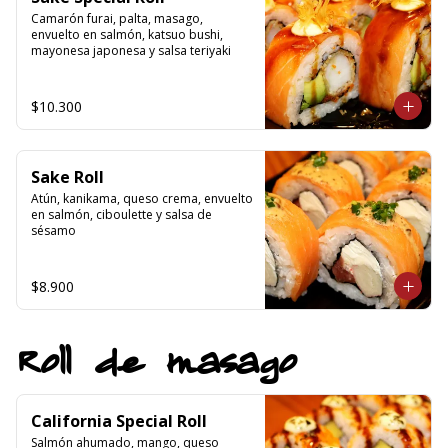
Camarón furai, palta, masago, 
envuelto en salmón, katsuo bushi, 
mayonesa japonesa y salsa teriyaki
$10.300
Sake Roll
Atún, kanikama, queso crema, envuelto 
en salmón, ciboulette y salsa de 
sésamo
$8.900
Roll de masago
California Special Roll
Salmón ahumado, mango, queso 