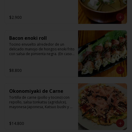
$2.900
Bacon enoki roll
Tocino envuelto alrededor de un 
delicado manojo de hongos enoki frito 
con salsa de pimienta negra. (En caso 
de no estar en temporada de enoki, se 
reemplazara por choclito de cocktail)
$8.800
Okonomiyaki de Carne
Tortilla de carne (pollo y tocino) con 
repollo, salsa tonkatsu (agridulce), 
mayonesa Japonesa, Katsuo bushi y 
ao-nori.
$14.800