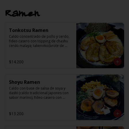
Ramen
Tonkotsu Ramen
Caldo concentrado de pollo y cerdo, 
fideo casero con topping de chashu 
cerdo malaya, takenoko(brote de 
bambu), ajitama(huevo semi cocido), 
nori, cebollin y sésamo.
$14.200
Shoyu Ramen
Caldo con base de salsa de soya y 
dashi (caldo tradicional japones con 
sabor marino), fideo casero con 
topping de chashu cerdo malaya, 
choclo, ajitama (huevo medio cocido), 
nori, cebollin y aceite de sesamo
$13.200