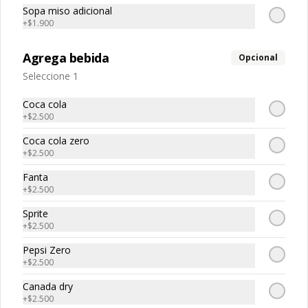
Sopa miso adicional
+
$1.900
Bebidas
Agrega bebida
Opcional
Seleccione 1
Bebida en lata
Coca Cola normal

Coca cola
Coca Cola zero

+
$2.500
Fanta

Sprite

Coca cola zero
Kem piña

+
$2.500
Limon Soda

$2.700
Canada Dry
Fanta
+
$2.500
Sprite
+
$2.500
Pepsi Zero
+
$2.500
Canada dry
+
$2.500