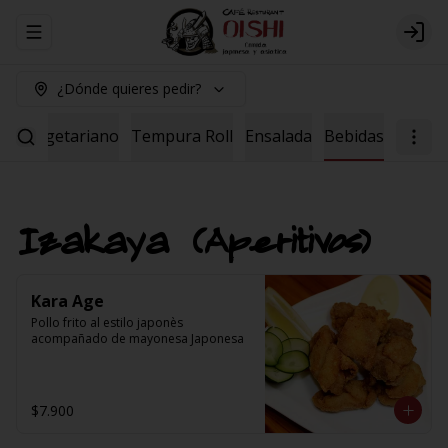
Abrir menu de navegación
Logi
¿Dónde quieres pedir?
Roll vegetariano
Tempura Roll
Ensalada
Bebidas
Izakaya (Aperitivos)
Kara Age
Pollo frito al estilo japonès 
acompañado de mayonesa Japonesa
$7.900