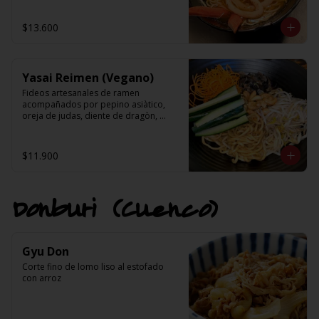
kanikama, choclo, nori, cebollin y 
aceite de sesamo.
$13.600
Yasai Reimen (Vegano)
Fideos artesanales de ramen 
acompañados por pepino asiàtico, 
oreja de judas, diente de dragòn, 
zanahoria y castaño de caju en una 
salsa base de salsa de soya, salsa 
tahini(sèsamo), ajo y pasta de aji.
$11.900
Donburi (Cuenco)
Gyu Don
Corte fino de lomo liso al estofado 
con arroz