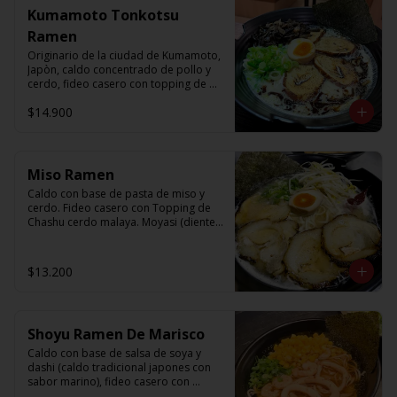
Kumamoto Tonkotsu
Ramen
Originario de la ciudad de Kumamoto, 
Japòn, caldo concentrado de pollo y 
cerdo, fideo casero con topping de 
chashu cerdo malaya, kikurage(oreja 
$14.900
de judas), ajitama(huevo semi cocido), 
nori, cebollin y aceite de ajo 
carbonizado.
Miso Ramen
Caldo con base de pasta de miso y 
cerdo. Fideo casero con Topping de 
Chashu cerdo malaya. Moyasi (diente 
de dragon), Ajitama (huevo semi 
cocido), nori, cebollín, sésamo y aceite 
de sésamo.
$13.200
Shoyu Ramen De Marisco
Caldo con base de salsa de soya y 
dashi (caldo tradicional japones con 
sabor marino), fideo casero con 
topping de camaròn, calamar, 