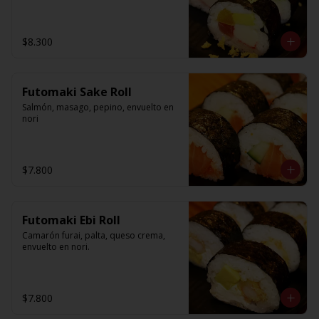
$8.300
Futomaki Sake Roll
Salmón, masago, pepino, envuelto en 
nori
$7.800
Futomaki Ebi Roll
Camarón furai, palta, queso crema, 
envuelto en nori.
$7.800