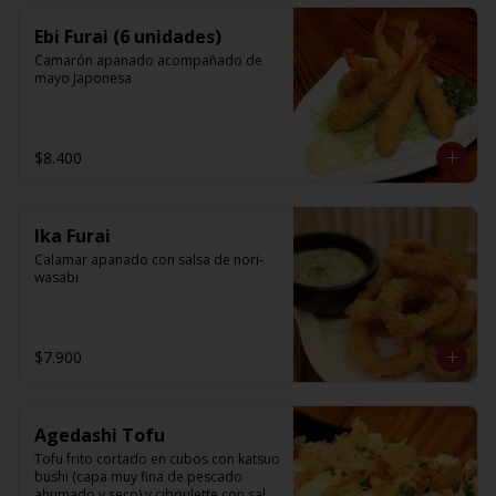
Ebi Furai (6 unidades)
Camarón apanado acompañado de 
mayo Japonesa
$8.400
Ika Furai
Calamar apanado con salsa de nori-
wasabi
$7.900
Agedashi Tofu
Tofu frito cortado en cubos con katsuo 
bushi (capa muy fina de pescado 
ahumado y seco) y ciboulette con salsa 