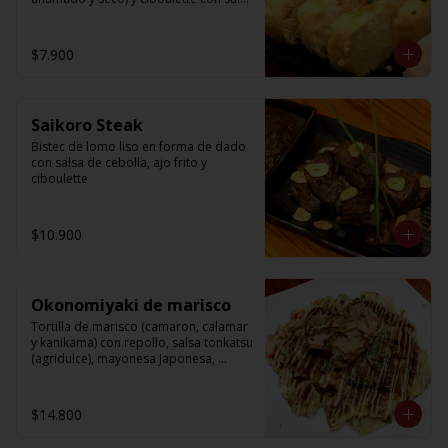
de soya.
$7.900
Saikoro Steak
Bistec de lomo liso en forma de dado 
con salsa de cebolla, ajo frito y 
ciboulette
$10.900
Okonomiyaki de marisco
Tortilla de marisco (camaron, calamar 
y kanikama) con repollo, salsa tonkatsu 
(agridulce), mayonesa Japonesa, 
Katsuo bushi y ao-nori.
$14.800