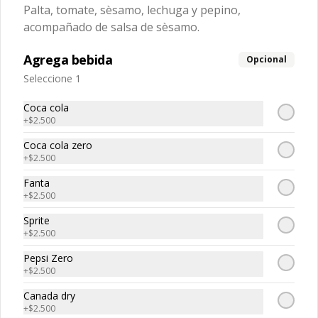
Palta, tomate, sèsamo, lechuga y pepino,
acompañado de salsa de sèsamo.
Bebidas
Agrega bebida
Opcional
Seleccione 1
Bebida en lata
Coca Cola normal

Coca cola
Coca Cola zero

+
$2.500
Fanta

Sprite

Coca cola zero
Kem piña

+
$2.500
Limon Soda

$2.700
Canada Dry
Fanta
+
$2.500
Sprite
+
$2.500
Pepsi Zero
+
$2.500
Canada dry
+
$2.500