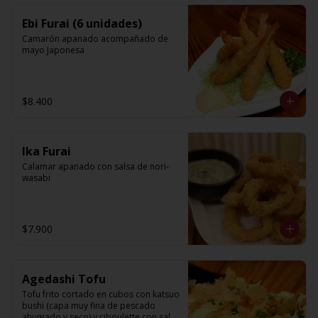
Ebi Furai (6 unidades)
Camarón apanado acompañado de 
mayo Japonesa
$8.400
Ika Furai
Calamar apanado con salsa de nori-
wasabi
$7.900
Agedashi Tofu
Tofu frito cortado en cubos con katsuo 
bushi (capa muy fina de pescado 
ahumado y seco) y ciboulette con salsa 