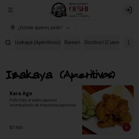
Abrir menu de navegación
Logi
¿Dónde quieres pedir?
Izakaya (Aperitivos)
Ramen
Donburi (Cuenco)
Yak
Izakaya (Aperitivos)
Kara Age
Pollo frito al estilo japonès 
acompañado de mayonesa Japonesa
$7.900