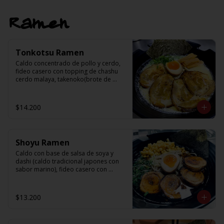
Ramen
Tonkotsu Ramen
Caldo concentrado de pollo y cerdo, 
fideo casero con topping de chashu 
cerdo malaya, takenoko(brote de 
bambu), ajitama(huevo semi cocido), 
nori, cebollin y sésamo.
$14.200
Shoyu Ramen
Caldo con base de salsa de soya y 
dashi (caldo tradicional japones con 
sabor marino), fideo casero con 
topping de chashu cerdo malaya, 
choclo, ajitama (huevo medio cocido), 
nori, cebollin y aceite de sesamo
$13.200