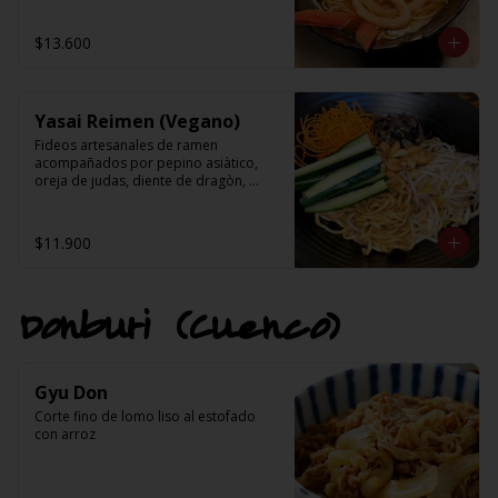
kanikama, choclo, nori, cebollin y 
aceite de sesamo.
$13.600
Yasai Reimen (Vegano)
Fideos artesanales de ramen 
acompañados por pepino asiàtico, 
oreja de judas, diente de dragòn, 
zanahoria y castaño de caju en una 
salsa base de salsa de soya, salsa 
tahini(sèsamo), ajo y pasta de aji.
$11.900
Donburi (Cuenco)
Gyu Don
Corte fino de lomo liso al estofado 
con arroz