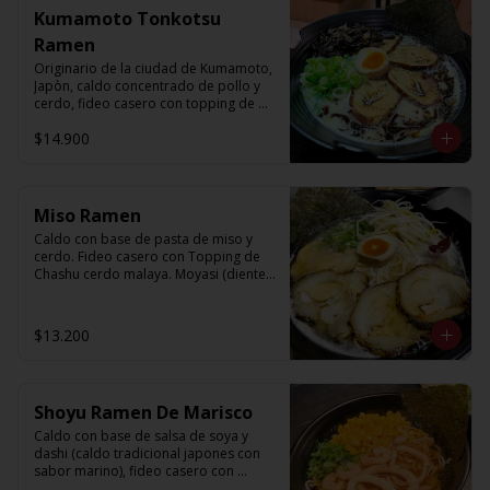
Kumamoto Tonkotsu
Ramen
Originario de la ciudad de Kumamoto, 
Japòn, caldo concentrado de pollo y 
cerdo, fideo casero con topping de 
chashu cerdo malaya, kikurage(oreja 
$14.900
de judas), ajitama(huevo semi cocido), 
nori, cebollin y aceite de ajo 
carbonizado.
Miso Ramen
Caldo con base de pasta de miso y 
cerdo. Fideo casero con Topping de 
Chashu cerdo malaya. Moyasi (diente 
de dragon), Ajitama (huevo semi 
cocido), nori, cebollín, sésamo y aceite 
de sésamo.
$13.200
Shoyu Ramen De Marisco
Caldo con base de salsa de soya y 
dashi (caldo tradicional japones con 
sabor marino), fideo casero con 
topping de camaròn, calamar, 