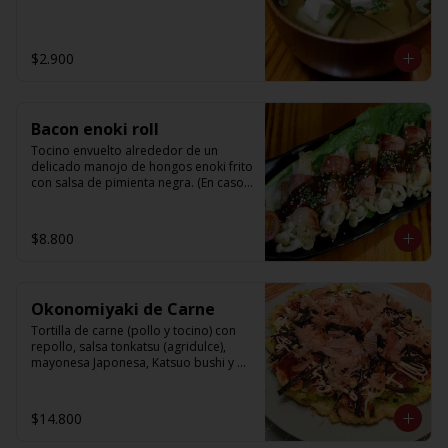
$2.900
Bacon enoki roll
Tocino envuelto alrededor de un 
delicado manojo de hongos enoki frito 
con salsa de pimienta negra. (En caso 
de no estar en temporada de enoki, se 
reemplazara por choclito de cocktail)
$8.800
Okonomiyaki de Carne
Tortilla de carne (pollo y tocino) con 
repollo, salsa tonkatsu (agridulce), 
mayonesa Japonesa, Katsuo bushi y 
ao-nori.
$14.800