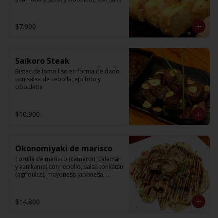
de soya.
$7.900
Saikoro Steak
Bistec de lomo liso en forma de dado 
con salsa de cebolla, ajo frito y 
ciboulette
$10.900
Okonomiyaki de marisco
Tortilla de marisco (camaron, calamar 
y kanikama) con repollo, salsa tonkatsu 
(agridulce), mayonesa Japonesa, 
Katsuo bushi y ao-nori.
$14.800