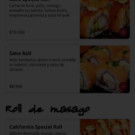
Camarón furai, palta, masago, 
envuelto en salmón, katsuo bushi, 
mayonesa japonesa y salsa teriyaki
$10.300
Sake Roll
Atún, kanikama, queso crema, envuelto 
en salmón, ciboulette y salsa de 
sésamo
$8.900
Roll de masago
California Special Roll
Salmón ahumado, mango, queso 