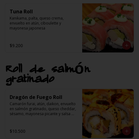
Tuna Roll
Kanikama, palta, queso crema, 
envuelto en atún, ciboulette y 
mayonesa japonesa
$9.200
Roll de salmón
gratinado
Dragón de Fuego Roll
Camarón furai, atún, daikon, envuelto 
en salmón gratinado, queso cheddar, 
sésamo, mayonesa picante y salsa 
teriyaki
$10.500