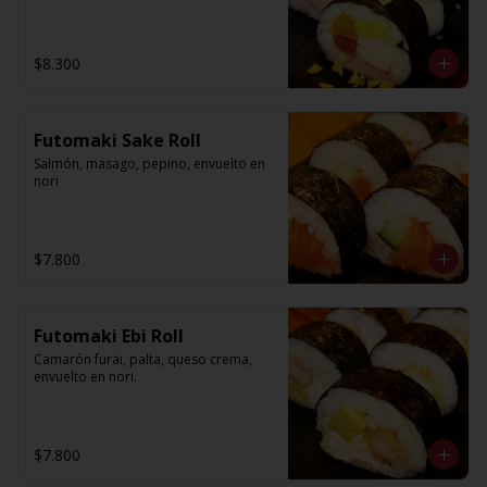
$8.300
Futomaki Sake Roll
Salmón, masago, pepino, envuelto en 
nori
$7.800
Futomaki Ebi Roll
Camarón furai, palta, queso crema, 
envuelto en nori.
$7.800