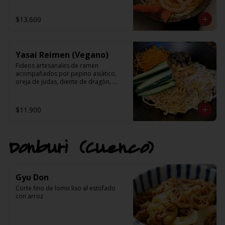
kanikama, choclo, nori, cebollin y 
aceite de sesamo.
$13.600
Yasai Reimen (Vegano)
Fideos artesanales de ramen 
acompañados por pepino asiàtico, 
oreja de judas, diente de dragòn, 
zanahoria y castaño de caju en una 
salsa base de salsa de soya, salsa 
tahini(sèsamo), ajo y pasta de aji.
$11.900
Donburi (Cuenco)
Gyu Don
Corte fino de lomo liso al estofado 
con arroz