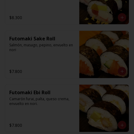
$8.300
Futomaki Sake Roll
Salmón, masago, pepino, envuelto en 
nori
$7.800
Futomaki Ebi Roll
Camarón furai, palta, queso crema, 
envuelto en nori.
$7.800