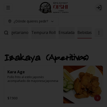
Abrir menu de navegación
Logi
¿Dónde quieres pedir?
Roll vegetariano
Tempura Roll
Ensalada
Bebidas
Izakaya (Aperitivos)
Kara Age
Pollo frito al estilo japonès 
acompañado de mayonesa Japonesa
$7.900