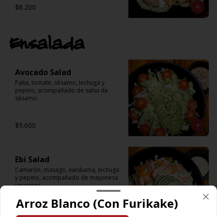
$8.200
Ensalada
Avocado Salad
Palta, tomate, sèsamo, lechuga y 
pepino, acompañado de salsa de 
sèsamo.
$9.600
Ebi Salad
Camaròn, masago, kanikama, lechuga 
y pepino, acompañado de mayonesa 
japonesa.
Arroz Blanco (Con Furikake)
$9.600