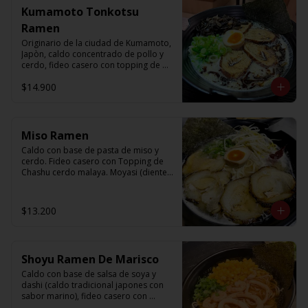
Kumamoto Tonkotsu
Ramen
Originario de la ciudad de Kumamoto, 
Japòn, caldo concentrado de pollo y 
cerdo, fideo casero con topping de 
chashu cerdo malaya, kikurage(oreja 
$14.900
de judas), ajitama(huevo semi cocido), 
nori, cebollin y aceite de ajo 
carbonizado.
Miso Ramen
Caldo con base de pasta de miso y 
cerdo. Fideo casero con Topping de 
Chashu cerdo malaya. Moyasi (diente 
de dragon), Ajitama (huevo semi 
cocido), nori, cebollín, sésamo y aceite 
de sésamo.
$13.200
Shoyu Ramen De Marisco
Caldo con base de salsa de soya y 
dashi (caldo tradicional japones con 
sabor marino), fideo casero con 
topping de camaròn, calamar, 