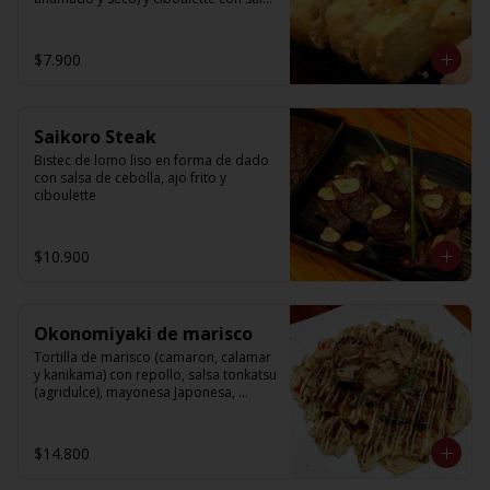
de soya.
$7.900
Saikoro Steak
Bistec de lomo liso en forma de dado 
con salsa de cebolla, ajo frito y 
ciboulette
$10.900
Okonomiyaki de marisco
Tortilla de marisco (camaron, calamar 
y kanikama) con repollo, salsa tonkatsu 
(agridulce), mayonesa Japonesa, 
Katsuo bushi y ao-nori.
$14.800