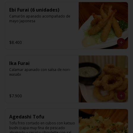
Ebi Furai (6 unidades)
Camarón apanado acompañado de 
mayo Japonesa
$8.400
Ika Furai
Calamar apanado con salsa de nori-
wasabi
$7.900
Agedashi Tofu
Tofu frito cortado en cubos con katsuo 
bushi (capa muy fina de pescado 
ahumado y seco) y ciboulette con salsa 