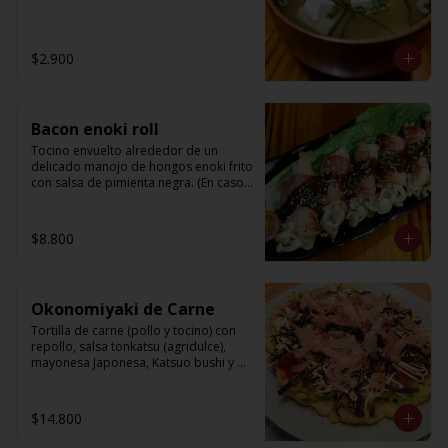
$2.900
Bacon enoki roll
Tocino envuelto alrededor de un 
delicado manojo de hongos enoki frito 
con salsa de pimienta negra. (En caso 
de no estar en temporada de enoki, se 
reemplazara por choclito de cocktail)
$8.800
Okonomiyaki de Carne
Tortilla de carne (pollo y tocino) con 
repollo, salsa tonkatsu (agridulce), 
mayonesa Japonesa, Katsuo bushi y 
ao-nori.
$14.800