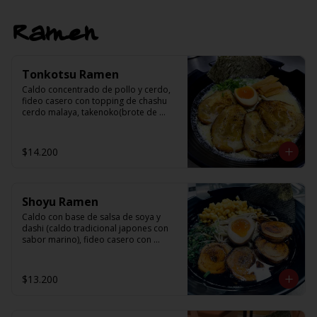
Ramen
Tonkotsu Ramen
Caldo concentrado de pollo y cerdo, 
fideo casero con topping de chashu 
cerdo malaya, takenoko(brote de 
bambu), ajitama(huevo semi cocido), 
nori, cebollin y sésamo.
$14.200
Shoyu Ramen
Caldo con base de salsa de soya y 
dashi (caldo tradicional japones con 
sabor marino), fideo casero con 
topping de chashu cerdo malaya, 
choclo, ajitama (huevo medio cocido), 
nori, cebollin y aceite de sesamo
$13.200