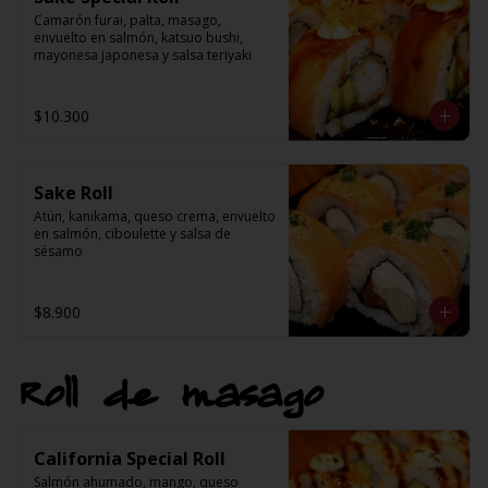
Camarón furai, palta, masago, 
envuelto en salmón, katsuo bushi, 
mayonesa japonesa y salsa teriyaki
$10.300
Sake Roll
Atún, kanikama, queso crema, envuelto 
en salmón, ciboulette y salsa de 
sésamo
$8.900
Roll de masago
California Special Roll
Salmón ahumado, mango, queso 