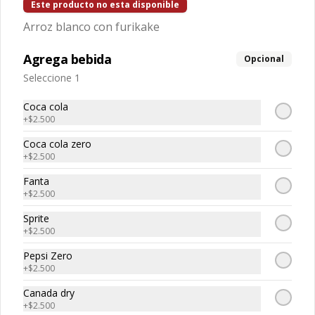
Este producto no esta disponible
Arroz blanco con furikake
Bebidas
Agrega bebida
Opcional
Seleccione 1
Bebida en lata
Coca Cola normal

Coca cola
Coca Cola zero

+
$2.500
Fanta

Sprite

Coca cola zero
Kem piña

+
$2.500
Limon Soda

$2.700
Canada Dry
Fanta
+
$2.500
Sprite
+
$2.500
Pepsi Zero
+
$2.500
Canada dry
+
$2.500