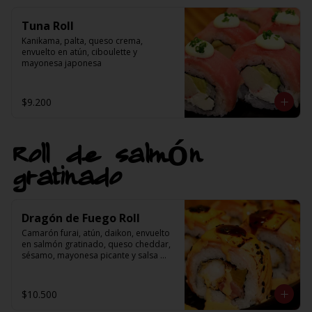
Tuna Roll
Kanikama, palta, queso crema, 
envuelto en atún, ciboulette y 
mayonesa japonesa
$9.200
Roll de salmón
gratinado
Dragón de Fuego Roll
Camarón furai, atún, daikon, envuelto 
en salmón gratinado, queso cheddar, 
sésamo, mayonesa picante y salsa 
teriyaki
$10.500