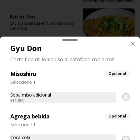
Katsu Don
Chuleta apanada en huevo cremoso 
con arroz
Gyu Don
$12.400
Corte fino de lomo liso al estofado con arroz
Oyako Don
Misoshiru
Opcional
Trutro de pollo deshuesada asado en 
Seleccione 1
huevo cremoso con arroz
Sopa miso adicional
+
$1.900
$12.400
Agrega bebida
Opcional
Seleccione 1
Unagi Don
Anguila asada en huevo cremoso con 
Coca cola