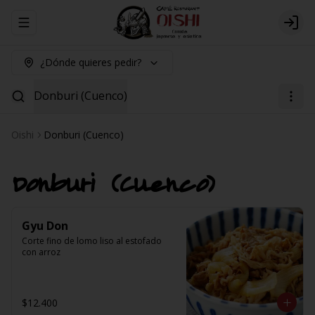
Abrir menu de navegación
Logi
¿Dónde quieres pedir?
Donburi (Cuenco)
Oishi
Donburi (Cuenco)
Donburi (Cuenco)
Gyu Don
Corte fino de lomo liso al estofado 
con arroz
$12.400