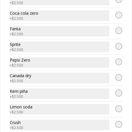
arroz
+
$2.500
Coca cola zero
+
$2.500
$15.800
Fanta
+
$2.500
Sprite
+
$2.500
Pepsi Zero
+
$2.500
Canada dry
+
$2.500
Kem piña
+
$2.500
Conócenos
Limon soda
Av Libertador Bernardo O'Higgin's 2548, Santiago.
+
$2.500
Términos y condiciones
Crush
+
$2.500
Política de privacidad